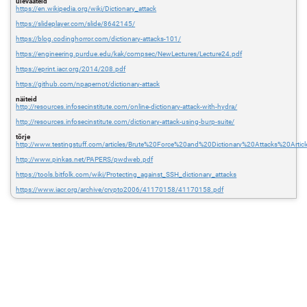
ülevaateid
https://en.wikipedia.org/wiki/Dictionary_attack
https://slideplayer.com/slide/8642145/
https://blog.codinghorror.com/dictionary-attacks-101/
https://engineering.purdue.edu/kak/compsec/NewLectures/Lecture24.pdf
https://eprint.iacr.org/2014/208.pdf
https://github.com/npapernot/dictionary-attack
näiteid
http://resources.infosecinstitute.com/online-dictionary-attack-with-hydra/
http://resources.infosecinstitute.com/dictionary-attack-using-burp-suite/
tõrje
http://www.testingstuff.com/articles/Brute%20Force%20and%20Dictionary%20Attacks%20Articl
http://www.pinkas.net/PAPERS/pwdweb.pdf
https://tools.bitfolk.com/wiki/Protecting_against_SSH_dictionary_attacks
https://www.iacr.org/archive/crypto2006/41170158/41170158.pdf