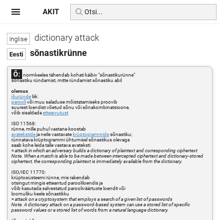
AKIT
dictionary attack
sõnastikrünne
Õ:
normkeeles tähendab kohati käibiv "sõnastikurünne"
sõnastiku ründamist, mitte ründamist sõnastiku abil
olemus
jõuründe
liik:
parooli
või muu saladuse mõistatamiseks proovib
suurest loendist võetud sõnu või sõnakombinatsioone,
võib sisaldada
ettearvutust
ISO 11568:
rünne, mille puhul vastane koostab
avatekstide
ja neile vastavate
krüptogrammide
sõnastiku;
rünnatava krüptogrammi ühtumisel sõnastikus olevaga
saab kohe leida talle vastava avateksti
=
attack in which an adversary builds a dictionary of plaintext and corresponding ciphertext
Note. When a match is able to be made between intercepted ciphertext and dictionary-stored
ciphertext, the corresponding plaintext is immediately available from the dictionary.
ISO/IEC 11770:
krüptosüsteemi rünne, mis rakendab
otsingut mingis etteantud parooliloendis ja
võib kasutada salvestatud parooliväärtuste loendit või
loomuliku keele sõnastikku
=
attack on a cryptosystem that employs a search of a given list of passwords
Note. A dictionary attack on a password-based system can use a stored list of specific
password values or a stored list of words from a natural language dictionary.