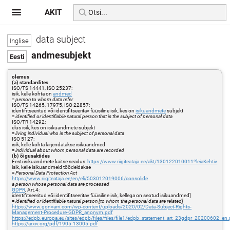
AKIT
data subject
andmesubjekt
olemus
(a) standardites
ISO/TS 14441, ISO 25237:
isik, kelle kohta on
andmed
=
person to whom data refer
ISO/TS 14265, 17975, ISO 22857:
identifitseeritud või identifitseeritav füüsiline isik, kes on
isikuandmete
subjekt
=
identified or identifiable natural person that is the subject of personal data
ISO/TR 14292:
elus isik, kes on isikuandmete subjekt
=
living individual who is the subject of personal data
ISO 5127:
isik, kelle kohta kirjendatakse isikuandmed
=
individual about whom personal data are recorded
(b) õigusaktides
Eesti isikuandmete kaitse seadus:
https://www.riigiteataja.ee/akt/130122010011?leiaKehtiv
isik, kelle isikuandmeid töödeldakse
=
Personal Data Protection Act
https://www.riigiteataja.ee/en/eli/503012019006/consolide
a person whose personal data are processed
GDPR
, Art.4:
identifitseeritud või identifitseeritav füüsiline isik, kellega on seotud isikuandmed]
=
identified or identifiable natural person [to whom the personal data are related]
https://www.gonvarri.com/wp-content/uploads/2020/02/Data-Subject-Rights-
Management-Procedure-GDPR_anonym.pdf
https://edpb.europa.eu/sites/edpb/files/files/file1/edpb_statement_art_23gdpr_20200602_en.
https://arxiv.org/pdf/1905.13005.pdf