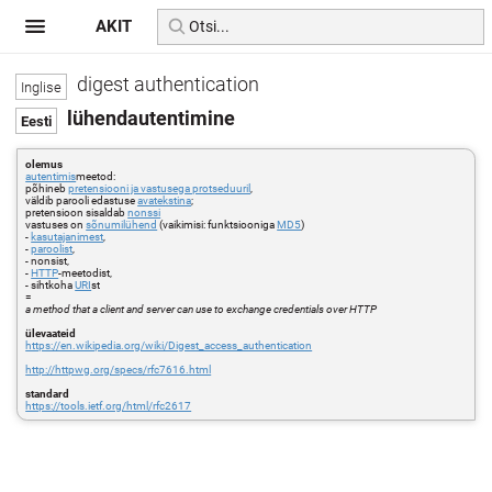
AKIT
digest authentication
lühendautentimine
olemus
autentimis
meetod:
põhineb
pretensiooni ja vastusega protseduuril
,
väldib parooli edastuse
avatekstina
;
pretensioon sisaldab
nonssi
vastuses on
sõnumilühend
(vaikimisi: funktsiooniga
MD5
)
-
kasutajanimest
,
-
paroolist
,
- nonsist,
-
HTTP
-meetodist,
- sihtkoha
URI
st
=
a method that a client and server can use to exchange credentials over HTTP
ülevaateid
https://en.wikipedia.org/wiki/Digest_access_authentication
http://httpwg.org/specs/rfc7616.html
standard
https://tools.ietf.org/html/rfc2617