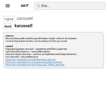
AKIT
carousel
karussell
olemus
lõbustuskarusselli metafooriga tähistatav ringlev vahend või süsteem
=
a revolving-based system, some analog of merry-go-round
näiteid
baggage/luggage carousel
-- pagasikarussell (lennujaamas)
carousel slide projector
-- karussellprojektor
data and object carousel
--- andme- ja objektikarussell (digivideolevis)
tool carousel
-- karusselltööpink
https://en.wikipedia.org/wiki/Baggage_carouse
https://en.wikipedia.org/wiki/Carousel_slide_projector
https://en.wikipedia.org/wiki/Data_and_object_carousel