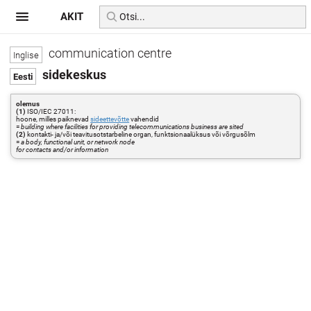
AKIT
communication centre
sidekeskus
olemus
(1)
ISO/IEC 27011:
hoone, milles paiknevad
sideettevõtte
vahendid
=
building where facilities for providing telecommunications business are sited
(2)
kontakti- ja/või teavitusotstarbeline organ, funktsionaalüksus või võrgusõlm
=
a body, functional unit, or network node
for contacts and/or information