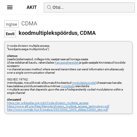
AKIT
CDMA
koodmultiplekspöördus, CDMA
(= code-division multiple access,
"koodjaotusega multipöördus")
olemus
(raadio)sidemeetod, millega mitu saatjat saavad korraga saata
ühise sidekanali kaudu, rakendades
hajusspektersidet
ja igale saatjale kinnistatud koodide
süsteemi
=
a channel access method where several transmitters can send information simultaneously
over a single communication channel
ISO/IEC 19762:
mitmikpääs, mis põhineb sõltumatult kodeeritud
modulatsioonidel
ühesainsas kanalis;
kasutatakse pöördusmeetodina mitmes
mobiilside
standardis
=
multiple access that depends upon the use of independently coded modulations within a
single channel
ülevaateid
https://en.wikipedia.org/wiki/Code-division_multiple_access
https://www.eff.org/files/filenode/division_multiple_access_technology.pdf
http://www.comlab.hut.fi/opetus/333/2004_2005_slides/CDMA_text.pdf