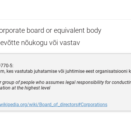
orporate board or equivalent body
tevõtte nõukogu või vastav
9770-5:
ühm, kes vastutab juhatamise või juhtimise eest organisatsiooni 
r group of people who assumes legal responsibility for conductin
ation at the highest level
.wikipedia.org/wiki/Board_of_directors#Corporations