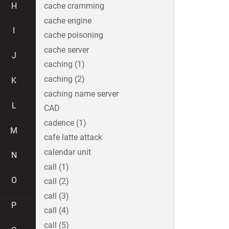
H
cache cramming
cache engine
I
cache poisoning
cache server
J
caching (1)
caching (2)
K
caching name server
L
CAD
cadence (1)
M
cafe latte attack
calendar unit
N
call (1)
O
call (2)
call (3)
P
call (4)
call (5)