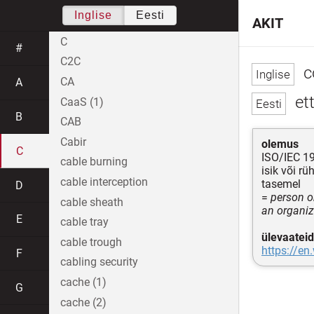
Inglise
Eesti
AKIT
C
#
C2C
c
CA
A
et
CaaS (1)
B
CAB
Cabir
olemus
C
ISO/IEC 1
cable burning
isik või r
cable interception
tasemel
D
=
person o
cable sheath
an organiz
E
cable tray
ülevaateid
cable trough
https://en
F
cabling security
cache (1)
G
cache (2)