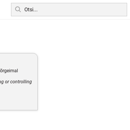
kõrgeimal
g or controlling