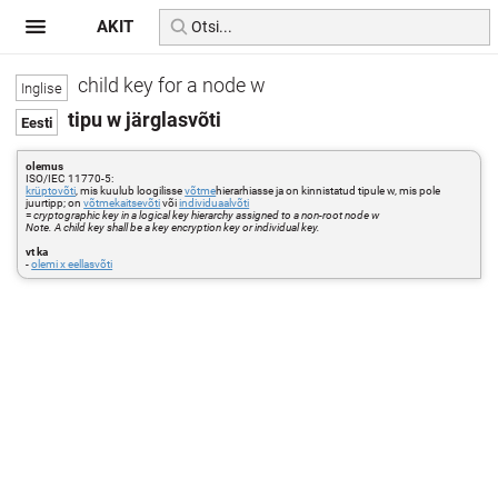
AKIT
child key for a node w
tipu w järglasvõti
olemus
ISO/IEC 11770-5:
krüptovõti
, mis kuulub loogilisse
võtme
hierarhiasse ja on kinnistatud tipule w, mis pole
juurtipp; on
võtmekaitsevõti
või
individuaalvõti
=
cryptographic key in a logical key hierarchy assigned to a non-root node w
Note. A child key shall be a key encryption key or individual key.
vt ka
-
olemi x eellasvõti