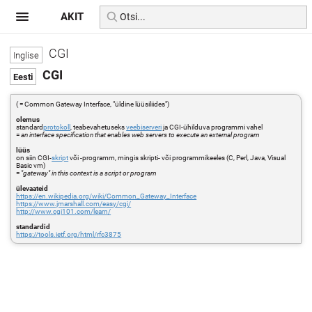
AKIT
CGI
CGI
( = Common Gateway Interface, "üldine lüüsiliides")
olemus
standard
protokoll
, teabevahetuseks
veebiserveri
ja CGI-ühilduva programmi vahel
=
an interface specification that enables web servers to execute an external program
lüüs
on siin CGI-
skript
või -programm, mingis skripti- või programmikeeles (C, Perl, Java, Visual
Basic vm)
=
"gateway" in this context is a script or program
ülevaateid
https://en.wikipedia.org/wiki/Common_Gateway_Interface
https://www.jmarshall.com/easy/cgi/
http://www.cgi101.com/learn/
standardid
https://tools.ietf.org/html/rfc3875