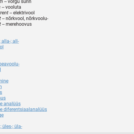
um
-- võrgu surin
s
-- vooluta
rrent
-- elektrivool
t
-- nõrkvool, nõrkvoolu-
t
-- merehoovus
alla-; all-
ol
peavoolu-
l
mine
m
s
mus
be analüüs
e diferentsiaalanalüüs
ge
 üles-; üla-