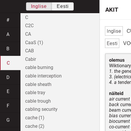
Inglise
Eesti
AKIT
C
#
C2C
c
CA
A
voo
CaaS (1)
B
CAB
Cabir
olemus
C
Wiktionary
cable burning
1. the gen
cable interception
3. (electri
D
4. a tende
cable sheath
E
cable tray
näiteid
air current
cable trough
back curre
F
cabling security
beam curr
bias curre
cache (1)
G
biocurrent
cache (2)
co-current