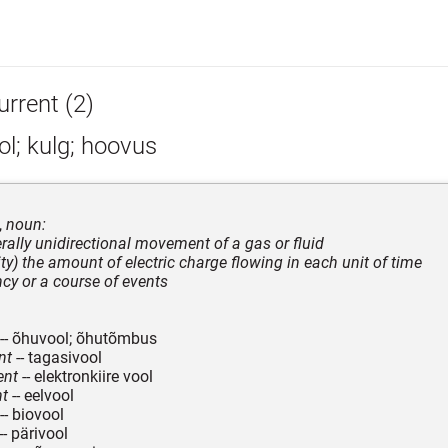
urrent (2)
l; kulg; hoovus
,
noun:
erally unidirectional movement of a gas or fluid
city) the amount of electric charge flowing in each unit of time
ncy or a course of events
-- õhuvool; õhutõmbus
nt
-- tagasivool
ent
-- elektronkiire vool
nt
-- eelvool
-- biovool
-- pärivool