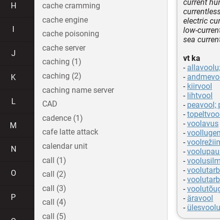
current h
H
cache cramming
currentles
cache engine
electric cu
I
low-curren
cache poisoning
sea curren
cache server
J
vt ka
caching (1)
-
allavoolu; 
caching (2)
-
andmevo
K
-
kiirvool
caching name server
-
lihtvool
L
CAD
-
peavool; 
-
topeltvoo
cadence (1)
-
voolavus
M
cafe latte attack
-
voolluge
-
voolrežii
calendar unit
N
-
voolupau
call (1)
-
voolusil
-
voolutar
O
call (2)
-
voolutarb
call (3)
-
voolutõu
P
-
äravool
call (4)
-
ülesvoolu;
call (5)