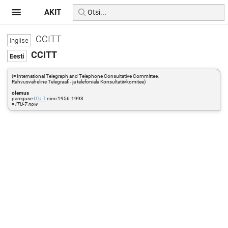
AKIT
CCITT
CCITT
(= International Telegraph and Telephone Consultative Committee,
Rahvusvaheline Telegraafi- ja telefoniala Konsultatiivkomitee)
olemus
pareguse
ITU-T
nimi 1956-1993
=
ITU-T now