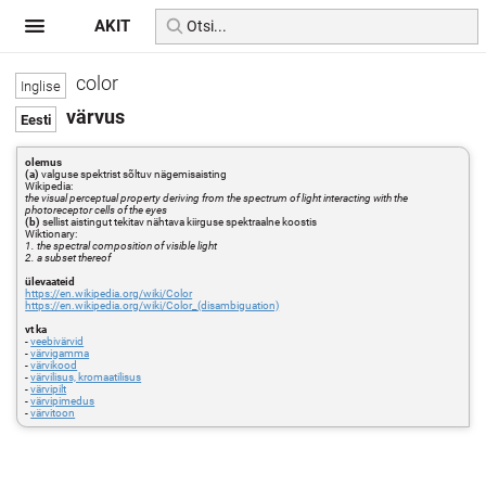
AKIT
color
värvus
olemus
(a)
valguse spektrist sõltuv nägemisaisting
Wikipedia:
the visual perceptual property deriving from the spectrum of light interacting with the
photoreceptor cells of the eyes
(b)
sellist aistingut tekitav nähtava kiirguse spektraalne koostis
Wiktionary:
1. the spectral composition of visible light
2. a subset thereof
ülevaateid
https://en.wikipedia.org/wiki/Color
https://en.wikipedia.org/wiki/Color_(disambiguation)
vt ka
-
veebivärvid
-
värvigamma
-
värvikood
-
värvilisus, kromaatilisus
-
värvipilt
-
värvipimedus
-
värvitoon