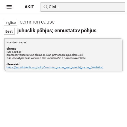
AKIT
common cause
juhuslik põhjus; ennustatav põhjus
= random cause
olemus
ISO 13053:
protsessi varieeruvuse allikas, mis on protsessile ajas olemuslik
=
source of process variation that is inherent in a process over time
ülevaateid
https://en.wikipedia.org/wiki/Common_cause_and_special_cause_(statistics)