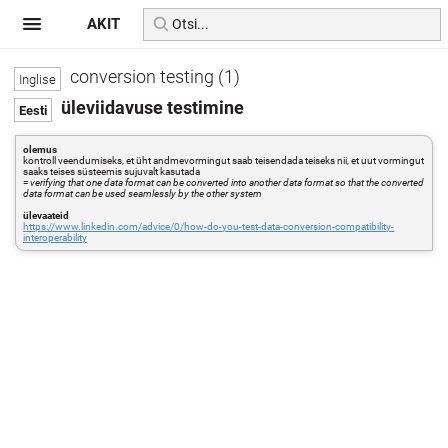
AKIT
conversion testing (1)
üleviidavuse testimine
olemus
kontroll veendumiseks, et üht andmevormingut saab teisendada teiseks nii, et uut vormingut
saaks teises süsteemis sujuvalt kasutada
=
verifying that one data format can be converted into another data format so that the converted
data format can be used seamlessly by the other system
ülevaateid
https://www.linkedin.com/advice/0/how-do-you-test-data-conversion-compatibility-
interoperability