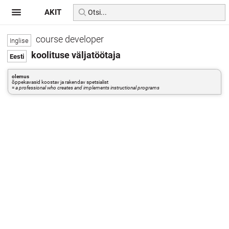
AKIT
course developer
koolituse väljatöötaja
olemus
õppekavasid koostav ja rakendav spetsialist
=
a professional who creates and implements instructional programs