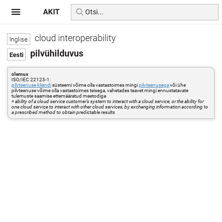
AKIT
cloud interoperability
pilvühilduvus
olemus
ISO/IEC 22123-1:
pilvteenuse kliendi
süsteemi võime olla vastastoimes mingi
pilvteenusega
või ühe
pilvteenuse võime olla vastastoimes teisega, vahetades teavet mingi ennustatavate
tulemuste saamise ettemääratud meetodiga
=
ability of a cloud service customer’s system to interact with a cloud service, or the ability for
one cloud service to interact with other cloud services, by exchanging information according to
a prescribed method to obtain predictable results