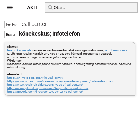
AKIT
call center
kõnekeskus; infotelefon
olemus
telefonikkõnedele
vastamise tsentraliseeritud allüksus organisatsioonis,
tehniliseks toeks
ja/või turustuseks, käsitleb arvukaid üheagseid kõnesid, on enamasti osaliselt
automatiseeritud, logib sisenevad ja/või väljuvad kõned
Wiktionary:
a business location where phone calls are handled, often regarding customer service, sales and
telemarketing
ülevaateid
https://en.wikipedia.org/wiki/Call_centre
https://www.indeed.com/career-advice/career-development/call-center-types
https://www.exploreinsiders.com/types-of-call-centers/
https://www.globalresponse.com/blog/what-is-call-center/
https://getvoip.com/blog/contact-center-vs-call-center/