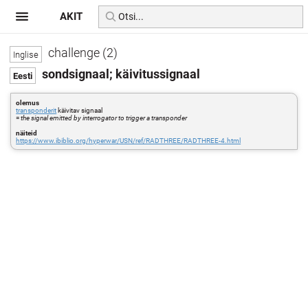
AKIT
challenge (2)
sondsignaal; käivitussignaal
olemus
transponderit
käivitav signaal
=
the signal emitted by interrogator to trigger a transponder
näiteid
https://www.ibiblio.org/hyperwar/USN/ref/RADTHREE/RADTHREE-4.html