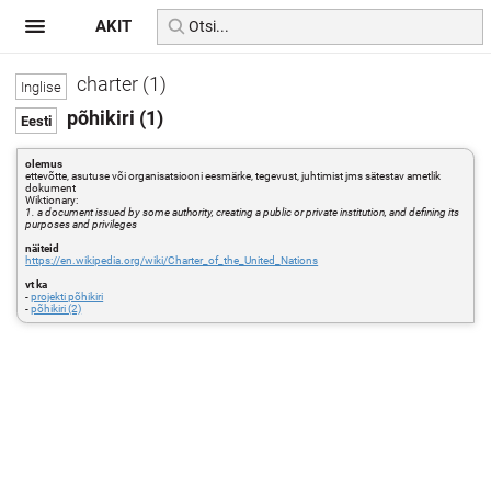
AKIT
charter (1)
põhikiri (1)
olemus
ettevõtte, asutuse või organisatsiooni eesmärke, tegevust, juhtimist jms sätestav ametlik
dokument
Wiktionary:
1. a document issued by some authority, creating a public or private institution, and defining its
purposes and privileges
näiteid
https://en.wikipedia.org/wiki/Charter_of_the_United_Nations
vt ka
-
projekti põhikiri
-
põhikiri (2)