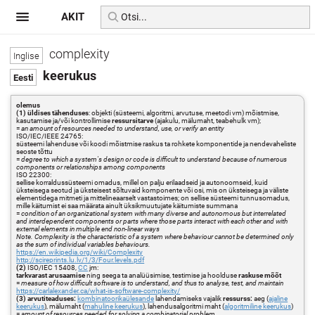
AKIT
complexity
keerukus
olemus
(1) üldises tähenduses
: objekti (süsteemi, algoritmi, arvutuse, meetodi vm) mõistmise,
kasutamise ja/või kontrollimise
ressursitarve
(ajakulu, mälumaht, teabehulk vm);
=
an amount of resources needed to understand, use, or verify an entity
ISO/IEC/IEEE 24765:
süsteemi lahenduse või koodi mõistmise raskus ta rohkete komponentide ja nendevaheliste
seoste tõttu
=
degree to which a system's design or code is difficult to understand because of numerous
components or relationships among components
ISO 22300:
sellise korraldussüsteemi omadus, millel on palju erilaadseid ja autonoomseid, kuid
üksteisega seotud ja üksteisest sõltuvaid komponente või osi, mis on üksteisega ja väliste
elementidega mitmeti ja mittelineaarselt vastastoimes; on sellise süsteemi tunnusomadus,
mille käitumist ei saa määrata ainult üksikmuutujate käitumiste summana
=
condition of an organizational system with many diverse and autonomous but interrelated
and interdependent components or parts where those parts interact with each other and with
external elements in multiple end non-linear ways
Note. Complexity is the characteristic of a system where behaviour cannot be determined only
as the sum of individual variables behaviours.
https://en.wikipedia.org/wiki/Complexity
http://scireprints.lu.lv/1/3/Four.levels.pdf
(2)
ISO/IEC 15408,
CC
jm:
tarkvarast arusaamise
ning seega ta analüüsimise, testimise ja hoolduse
raskuse mõõt
=
measure of how difficult software is to understand, and thus to analyse, test, and maintain
https://carlalexander.ca/what-is-software-complexity/
(3) arvutiteaduses:
kombinatoorikaülesande
lahendamiseks vajalik
ressurss:
aeg (
ajaline
keerukus
), mälumaht (
mahuline keerukus
), lahendusalgoritmi maht (
algoritmiline keerukus
)
=
amount of resources needed for solving a combinatorial problem