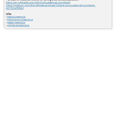
https://en.wikipedia.org/wiki/Computational_complexity
https://medium.com/the-ultimate-engineer/what-is-computational-complexity-
66722cd5f8dd
vt ka
-
keerukusteooria
-
Kolmogorovi keerukus
-
pääsu keerukus
-
pöörduse keerukus