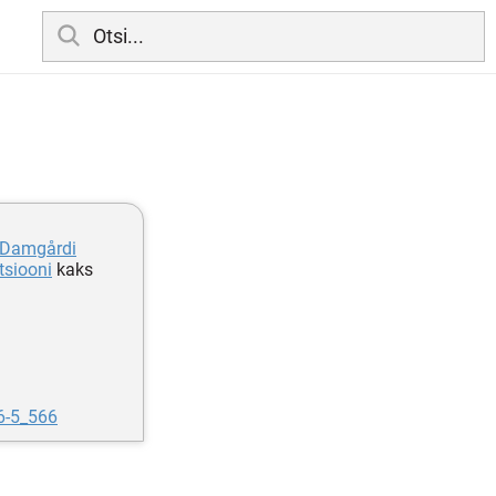
a Damgårdi
tsiooni
kaks
6-5_566