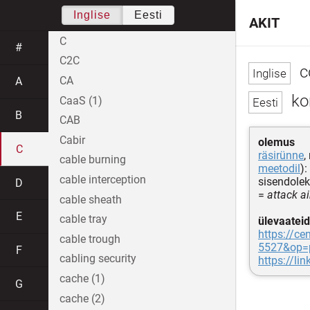
Inglise
Eesti
AKIT
C
#
C2C
c
CA
A
ko
CaaS (1)
B
CAB
Cabir
olemus
C
räsirünne
,
cable burning
meetodil
):
cable interception
sisendolek
D
=
attack a
cable sheath
E
cable tray
ülevaateid
https://ce
cable trough
5527&op=
F
cabling security
https://l
cache (1)
G
cache (2)