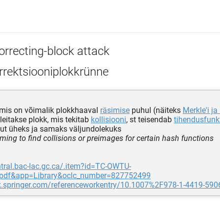
orrecting-block attack
rrektsiooniplokkrünne
 mis on võimalik plokkhaaval
räsimise
puhul (näiteks
Merkle'i j
 leitakse plokk, mis tekitab
kollisiooni
, st teisendab
tihendusfunk
ut üheks ja samaks väljundolekuks
iming to find collisions or preimages for certain hash functions
ntral.bac-lac.gc.ca/.item?id=TC-OWTU-
pdf&app=Library&oclc_number=827752499
ink.springer.com/referenceworkentry/10.1007%2F978-1-4419-590