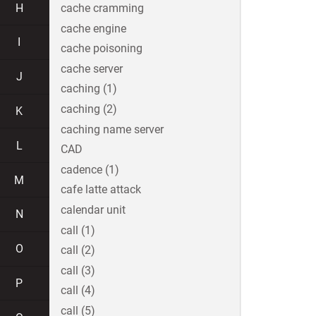
H
cache cramming
cache engine
I
cache poisoning
cache server
J
caching (1)
caching (2)
K
caching name server
L
CAD
cadence (1)
M
cafe latte attack
calendar unit
N
call (1)
O
call (2)
call (3)
P
call (4)
call (5)