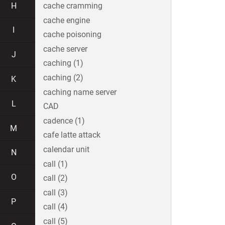
H
cache cramming
cache engine
I
cache poisoning
cache server
J
caching (1)
caching (2)
K
caching name server
L
CAD
cadence (1)
M
cafe latte attack
calendar unit
N
call (1)
O
call (2)
call (3)
P
call (4)
call (5)