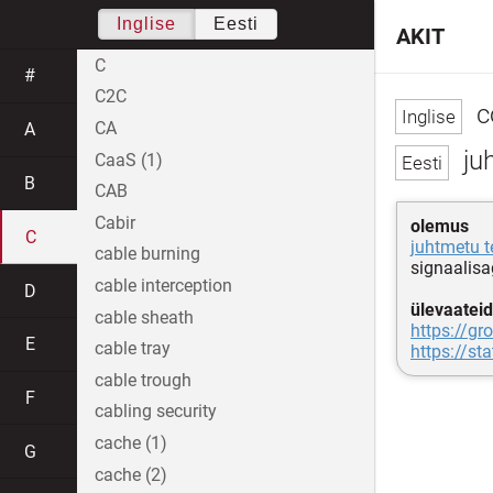
Inglise
Eesti
AKIT
C
#
C2C
c
CA
A
juh
CaaS (1)
B
CAB
Cabir
olemus
C
juhtmetu t
cable burning
signaalisa
cable interception
D
ülevaateid
cable sheath
https://g
E
cable tray
https://s
cable trough
F
cabling security
cache (1)
G
cache (2)