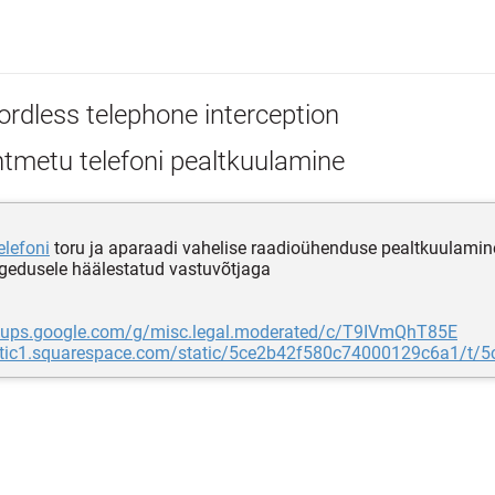
ordless telephone interception
tmetu telefoni pealtkuulamine
elefoni
toru ja aparaadi vahelise raadioühenduse pealtkuulamin
gedusele häälestatud vastuvõtjaga
roups.google.com/g/misc.legal.moderated/c/T9IVmQhT85E
tatic1.squarespace.com/static/5ce2b42f580c74000129c6a1/t