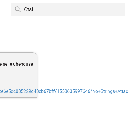
e selle ühenduse
/5ce6e5dc085229d43cb67bff/1558635997646/No+Strings+Attac