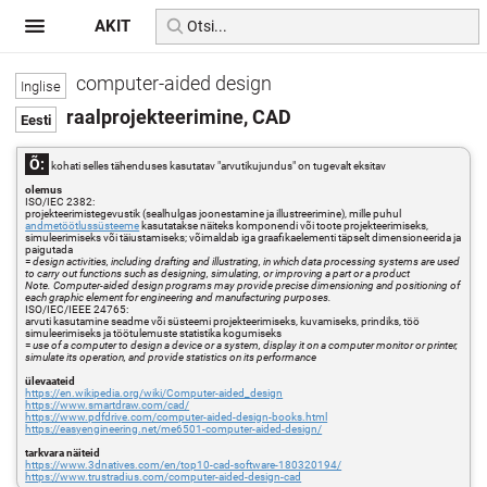
AKIT
computer-aided design
raalprojekteerimine, CAD
Õ:
kohati selles tähenduses kasutatav "arvutikujundus" on tugevalt eksitav
olemus
ISO/IEC 2382:
projekteerimistegevustik (sealhulgas joonestamine ja illustreerimine), mille puhul
andmetöötlussüsteeme
kasutatakse näiteks komponendi või toote projekteerimiseks,
simuleerimiseks või täiustamiseks; võimaldab iga graafikaelementi täpselt dimensioneerida ja
paigutada
=
design activities, including drafting and illustrating, in which data processing systems are used
to carry out functions such as designing, simulating, or improving a part or a product
Note. Computer-aided design programs may provide precise dimensioning and positioning of
each graphic element for engineering and manufacturing purposes.
ISO/IEC/IEEE 24765:
arvuti kasutamine seadme või süsteemi projekteerimiseks, kuvamiseks, prindiks, töö
simuleerimiseks ja töötulemuste statistika kogumiseks
=
use of a computer to design a device or a system, display it on a computer monitor or printer,
simulate its operation, and provide statistics on its performance
ülevaateid
https://en.wikipedia.org/wiki/Computer-aided_design
https://www.smartdraw.com/cad/
https://www.pdfdrive.com/computer-aided-design-books.html
https://easyengineering.net/me6501-computer-aided-design/
tarkvara näiteid
https://www.3dnatives.com/en/top10-cad-software-180320194/
https://www.trustradius.com/computer-aided-design-cad