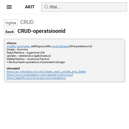
AKIT
CRUD
CRUD-operatsioonid
olemus
püsiliku
andmestu
, eelkõige püsiliku
andmebaasi
põhioperatsioonid:
Create
-- loomine
Read/Retrieve
-- lugemine/võtt
Update
-- värskendus (ajakohastus)
Delete/Destroy
-- kustutus/hävitus
=
the four basic operations of persistent storage
ülevaateid
https://en.wikipedia.org/wiki/Create,_read,_update_and_delete
https://www.codecademy.com/articles/what-is-crud
https://stackify.com/what-are-crud-operations/