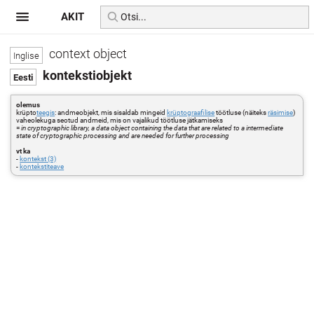
AKIT
context object
kontekstiobjekt
olemus
krüpto
teegis
: andmeobjekt, mis sisaldab mingeid
krüptograafilise
töötluse (näiteks
räsimise
)
vaheolekuga seotud andmeid, mis on vajalikud töötluse jätkamiseks
=
in cryptographic library, a data object containing the data that are related to a intermediate
state of cryptographic processing and are needed for further processing
vt ka
-
kontekst (3)
-
kontekstiteave