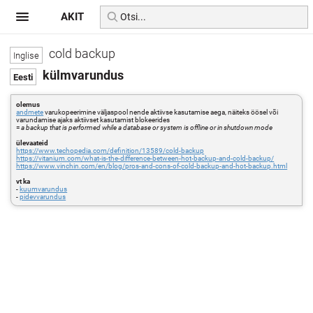
AKIT
cold backup
külmvarundus
olemus
andmete
varukopeerimine väljaspool nende aktiivse kasutamise aega, näiteks öösel või
varundamise ajaks aktiivset kasutamist blokeerides
=
a backup that is performed while a database or system is offline or in shutdown mode
ülevaateid
https://www.techopedia.com/definition/13589/cold-backup
https://vitanium.com/what-is-the-difference-between-hot-backup-and-cold-backup/
https://www.vinchin.com/en/blog/pros-and-cons-of-cold-backup-and-hot-backup.html
vt ka
-
kuumvarundus
-
pidevvarundus