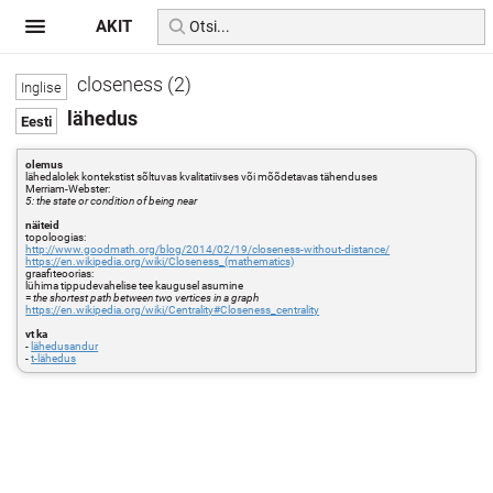
AKIT
closeness (2)
lähedus
olemus
lähedalolek kontekstist sõltuvas kvalitatiivses või mõõdetavas tähenduses
Merriam-Webster:
5: the state or condition of being near
näiteid
topoloogias:
http://www.goodmath.org/blog/2014/02/19/closeness-without-distance/
https://en.wikipedia.org/wiki/Closeness_(mathematics)
graafiteoorias:
lühima tippudevahelise tee kaugusel asumine
=
the shortest path between two vertices in a graph
https://en.wikipedia.org/wiki/Centrality#Closeness_centrality
vt ka
-
lähedusandur
-
t-lähedus