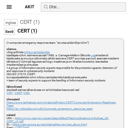
AKIT
CERT (1)
CERT (1)
(= computer emergency response team, "arvutiavariide tõrje rühm")
olemus
võrgupõhiste
infoturvaintsidentide
käsitlejate rühm; esimene asutati 1988. a. Carnegie-Melloni Ülikoolis
uss
iintsidendi
käsitluseks ja muutus üldnimeks (ehkki esimene CERT soovitas panna E asemele intsidenti
tähistava I); rühmad tegutsevad kogu maailmas ja on tihedas koostöös, teavitades
intsidentidest ja ohtudest
=
a group of information security experts responsible for the protection against, detection of
and response to cybersecurity incidents
ISO/IEC 27019, CSIRT:
turvaspetsialistide rühm infoturvaintsidentide käsitluse toetuseks
=
team of security experts to support the handling of information security incidents
lähimõisted
sisuliselt samas tähenduses on eri kohtades kasutusel veel
CIRT
,
CSIRT
,
CIRC
ülevaateid
https://www.techtarget.com/whatis/definition/CERT-Computer-Emergency-Readiness-
Team
https://en.wikipedia.org/wiki/Computer_emergency_response_team
näiteid
USA --
https://www.cisa.gov/uscert/sites/default/files/publications/infosheet_US-
CERT_v2.pdf
EL --
https://cert.europa.eu/cert/plainedition/en/cert_about.html
Eesti --
CERT Eesti