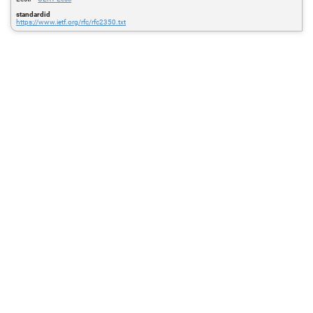
standardid
https://www.ietf.org/rfc/rfc2350.txt