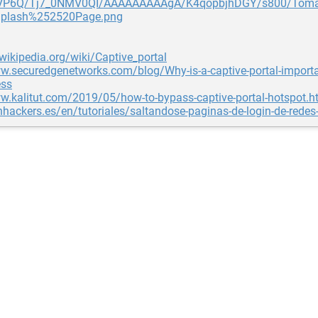
P6Q/Tj7_0NMV0QI/AAAAAAAAAgA/K4qopbjhDGY/s800/Tomat
plash%252520Page.png
.wikipedia.org/wiki/Captive_portal
w.securedgenetworks.com/blog/Why-is-a-captive-portal-importan
ess
w.kalitut.com/2019/05/how-to-bypass-captive-portal-hotspot.h
onhackers.es/en/tutoriales/saltandose-paginas-de-login-de-redes-