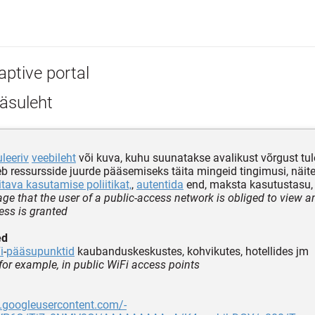
aptive portal
äsuleht
leeriv
veebileht
või kuva, kuhu suunatakse avalikust võrgust tul
leb ressursside juurde pääsemiseks täita mingeid tingimusi, näit
itava kasutamise poliitikat,
,
autentida
end, maksta kasutustasu, 
ge that the user of a public-access network is obliged to view an
ess is granted
ed
i
-
pääsupunktid
kaubanduskeskustes, kohvikutes, hotellides jm
 for example, in public WiFi access points
4.googleusercontent.com/-