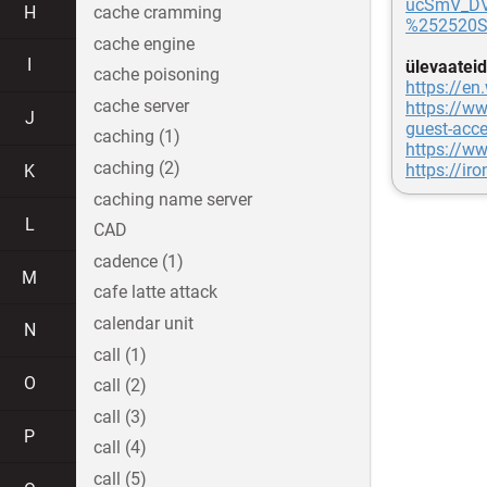
ucSmV_DV
H
cache cramming
%252520S
cache engine
I
ülevaateid
cache poisoning
https://en
cache server
https://ww
J
guest-acc
caching (1)
https://ww
caching (2)
https://ir
K
caching name server
L
CAD
cadence (1)
M
cafe latte attack
calendar unit
N
call (1)
O
call (2)
call (3)
P
call (4)
call (5)