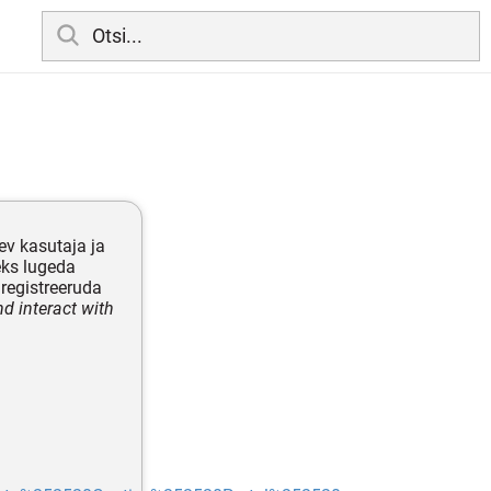
ev kasutaja ja
eks lugeda
registreeruda
d interact with