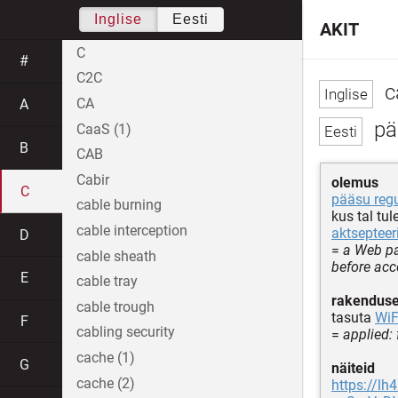
Inglise
Eesti
AKIT
C
#
C2C
c
CA
A
pä
CaaS (1)
B
CAB
Cabir
olemus
C
pääsu regu
cable burning
kus tal tu
cable interception
aktsepteer
D
=
a Web pa
cable sheath
before acc
E
cable tray
rakendus
cable trough
tasuta
WiF
F
cabling security
=
applied:
cache (1)
G
näiteid
cache (2)
https://lh