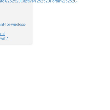
o%252520Captive%252520Portal%252520-
t-for-wireless-
tml
wifi/