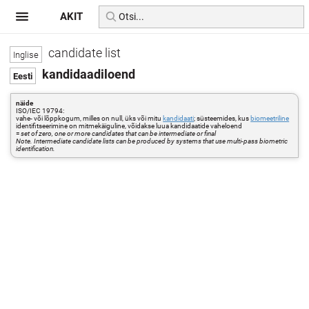
AKIT
candidate list
kandidaadiloend
näide
ISO/IEC 19794:
vahe- või lõppkogum, milles on null, üks või mitu
kandidaati
; süsteemides, kus
biomeetriline
identifitseerimine on mitmekäiguline, võidakse luua kandidaatide vaheloend
=
set of zero, one or more candidates that can be intermediate or final
Note. Intermediate candidate lists can be produced by systems that use multi-pass biometric
identification.