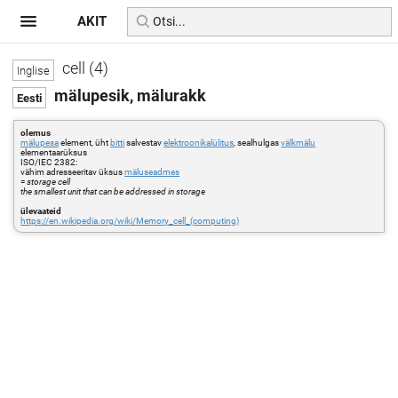
AKIT
cell (4)
mälupesik, mälurakk
olemus
mälupesa
element, üht
bitti
salvestav
elektroonikalülitus
, sealhulgas
välkmälu
elementaarüksus
ISO/IEC 2382:
vähim adresseeritav üksus
mäluseadmes
=
storage cell
the smallest unit that can be addressed in storage
ülevaateid
https://en.wikipedia.org/wiki/Memory_cell_(computing)