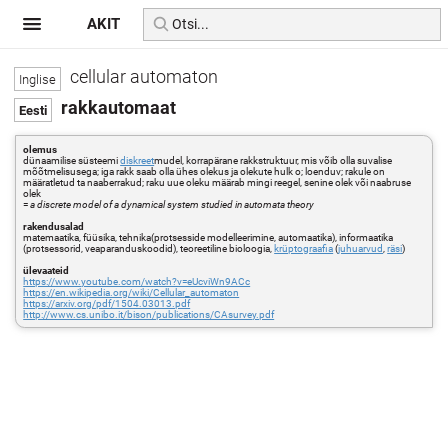
AKIT
cellular automaton
rakkautomaat
olemus
dünaamilise süsteemi
diskreet
mudel, korrapärane rakkstruktuur, mis võib olla suvalise
mõõtmelisusega; iga rakk saab olla ühes olekus ja olekute hulk o; loenduv; rakule on
määratletud ta naaberrakud; raku uue oleku määrab mingi reegel, senine olek või naabruse
olek
=
a discrete model of a dynamical system studied in automata theory
rakendusalad
matemaatika, füüsika, tehnika(protsesside modelleerimine, automaatika), informaatika
(protsessorid, veaparanduskoodid), teoreetiline bioloogia,
krüptograafia
(
juhuarvud
,
räsi
)
ülevaateid
https://www.youtube.com/watch?v=eUcviWn9ACc
https://en.wikipedia.org/wiki/Cellular_automaton
https://arxiv.org/pdf/1504.03013.pdf
http://www.cs.unibo.it/bison/publications/CAsurvey.pdf