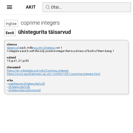
AKIT
coprime integers
ühistegurita täisarvud
olemus
täisarvud
a
ja
b
, mille
suurim ühistegur
on 1
=
integers a and b with the only positive integer that is a divisor of both of them being 1
näiteid
13 ja 41, 21 ja 50
ülevaateid
https://en.wikipedia.org/wiki/Coprime_integers
https://www.southampton.ac.uk/~wright/1001/coprime-integers.html
vt ka
-
paarikaupa ühistegurita hulk
-
ühistegurita hulk
-
ühistegurita polünoomid