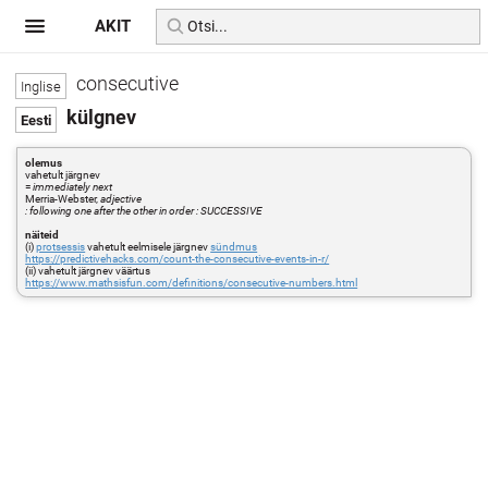
AKIT
consecutive
külgnev
olemus
vahetult järgnev
=
immediately next
Merria-Webster,
adjective
: following one after the other in order : SUCCESSIVE
näiteid
(i)
protsessis
vahetult eelmisele järgnev
sündmus
https://predictivehacks.com/count-the-consecutive-events-in-r/
(ii) vahetult järgnev väärtus
https://www.mathsisfun.com/definitions/consecutive-numbers.html