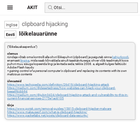
AKIT
clipboard hijacking
lõikelauarünne
("lõikelauakaaperdus")
olemus
ründaja võtab oma kontrolli alla ohvri lõikepuhvri (
clipboard
) ja paigutab sinna
kahjurkoodi
,
enamasti
lingina
, mida saab kõrvaldada ainult taaskäivitusega; ohver võib teadmatult koos
puhvri muu sisuga kopeerida lingi ja levitada seda; tekkis 2008. a, algselt kulges failitüübi
Adobe Flash kaudu
=
gaining control of a personal computer's clipboard and replacing its contents with its own
malicious contents
ülevaateid
https://www.techopedia.com/definition/26419/clipboard-hijacking-attack
https://medium.com/@desertedness/how-websites-can-hijack-your-clipboard-
beea4f4cbb94
https://medium.com/@jubin3424/clipboard-hijacking-attack-and-vulnerability-to-this-in-
current-financial-services-2175e1ac6105
tõrje
https://www.pcrisk.com/removal-guides/15815-clipboard-hijacker-malware
https://www.makeuseof.com/what-is-clipboard-hijacking/
https://www.packetlabs.net/posts/clipboard-data-security/