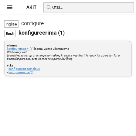
AKIT
configure
konfigureerima (1)
olemus
konfiguratsiooni (1)
looma, valima või muutma
Wiktionary,
verb:
(transitive) to set up or arrange something in such a way that it is ready for operation for a
particular purpose, or to someone's particular liking
vt ka
-
konfiguratsioonihaldus
-
konfigureerima (2)