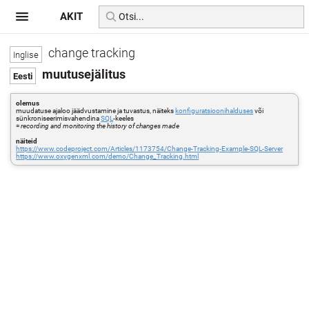
AKIT
change tracking
muutusejälitus
olemus
muudatuse ajaloo jäädvustamine ja tuvastus, näiteks
konfiguratsioonihalduses
või
sünkroniseerimisvahendina
SQL
-keeles
=
recording and monitoring the history of changes made
näiteid
https://www.codeproject.com/Articles/1173754/Change-Tracking-Example-SQL-Server
https://www.oxygenxml.com/demo/Change_Tracking.html