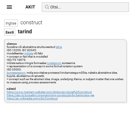
AKIT
construct
tarind
olemus
füüsiline või abstraktne struktureeritud
tehis
ISO 10209, IEC 82045:
modelleeritav
mõiste
või fakt
=
concept or fact that is modelled
ISO/TS 18876:
mõiste esitus mingis formaalse
notatsiooni
süsteemis
=
representation of a concept in some formal notation system
ISO 33003:
kontseptsioon
, mida soovitakse protsessi hindamistega mõõta, näiteks abstraktne idee,
kujutis, alusteema või ainestik
=
concept such as the abstract idea, image, underlying theme, or subject matter that one wishes
to measure using process assessments
näiteid
https://www.merriam-webster.com/dictionary/social%20construct
https://dev.to/lucpattyn/programming-constructs-for-beginners--jae
https://en.wikipedia.org/wiki/Construct