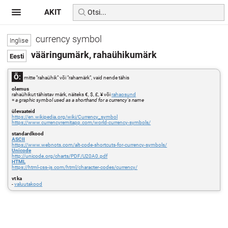
AKIT
currency symbol
vääringumärk, rahaühikumärk
Õ:
mitte "rahaühik" või "rahamärk", vaid nende tähis
olemus
rahaühikut tähistav märk, näiteks €, $, £, ¥ või
rahaosund
=
a graphic symbol used as a shorthand for a currency's name
ülevaateid
https://en.wikipedia.org/wiki/Currency_symbol
https://www.currencyremitapp.com/world-currency-symbols/
standardkood
ASCII
https://www.webnots.com/alt-code-shortcuts-for-currency-symbols/
Unicode
http://unicode.org/charts/PDF/U20A0.pdf
HTML
https://html-css-js.com/html/character-codes/currency/
vt ka
-
valuutakood