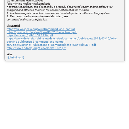
(b) juhtimissüsteem sõjaväes
(c) juhtimine keskkonna kontekstis
=
exercise of authority and direction by a properly designated commanding officer over
assigned and attached forces in the accomplishment of the mission
1. The term may also refer to command and control systems within a military system.
2. Term also used in an environmental context, see
command and control legislation.
ülevaateid
https://en.wikipedia.org/wiki/Command_and_control
https://procon.bg/system/files/05.02_Diedrichsen.pdf
https://arxiv.org/pdf/1408.1136.pdf
https://www.defensie.nl/binaries/defensie/documenten/publicaties/2012/03/16/joint-
doctrine-publication-5-command-and-control-
en/Joint+Doctrine+Publication+5+Command+and+Control+EN-1.pdf
http://www.dodccrp.org/files/Alberts_UC2.pdf
vt ka
-
juhtimine (1)