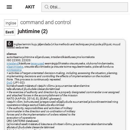
AKIT
command and control
juhtimine (2)
Õ:
inglise termini kuju jäljendada (vt ka
methods and techniques
jms) pole põhjust, muud
keeled seda ei tee
olemus
autoritaarne juhtimine sõjanduses, intsidendikäsitluses jms kontekstis
ISO 22300, 22320:
intsidendi
käsitluse
tegevused
eesmärgipõhisteks otsustuseks, olukorra hindamiseks,
plaanimiseks
, otsuste elluviimiseks ja otsuste toime reguleerimiseks, pidevalt korduva
protsessina
=
activities of target-orientated decision-making, including assessing the situation, planning,
implementing decisions and controlling the effects of implementation on the incident
Note. This process is continuously repeated.
DoD
(JP1-02):
korrakohaselt määratud väejuhi võimu ja suunamise rakendamine
talle allutatud jõududele ülesande täitmisel
=
the exercise of authority and direction by a properly designated commander over assigned
and attached forces in the accomplishment of the mission
NATO (AAP-06, 2014), EL (EUMC glossary):
väejuhi võim, kohustused ja tegevused sõjajõudude suunamisel ja koordineerimisel ning
operatsioonidega seotud käskude elluviimisel
=
the authority, responsibilities and activities of military
commander in the direction and co-ordination of military
forces and in the implementation of orders related to the
execution of operations
ÜRO (UNTERM database):
(a) korrakohaselt määratud käsutava ohvitseri võimu ja suunamise rakendamine talle
allutatud jõududele ülesande täitmisel