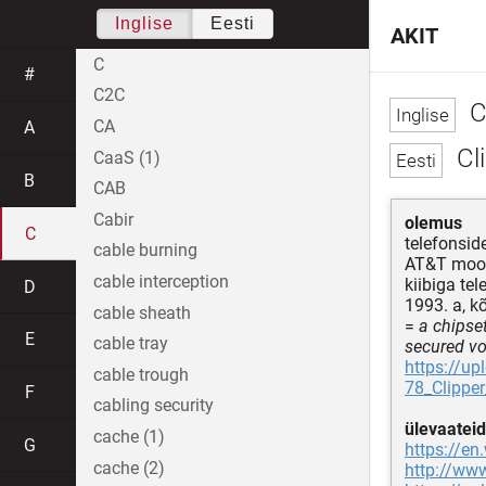
Inglise
Eesti
AKIT
C
#
C2C
C
CA
A
Cl
CaaS (1)
B
CAB
Cabir
olemus
C
telefonsid
cable burning
AT&T moodu
cable interception
kiibiga tel
D
1993. a, kõ
cable sheath
=
a chipse
E
cable tray
secured vo
https://u
cable trough
78_Clippe
F
cabling security
ülevaateid
cache (1)
G
https://en
cache (2)
http://ww