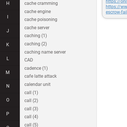
https://o
H
cache cramming
https://ww
cache engine
escrow-fai
I
cache poisoning
cache server
J
caching (1)
caching (2)
K
caching name server
L
CAD
cadence (1)
M
cafe latte attack
calendar unit
N
call (1)
O
call (2)
call (3)
P
call (4)
call (5)