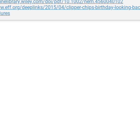
nlinelibrary.wiley.com/doi/pdf/10.1002/nem.4560040102
w.eff.org/deeplinks/2015/04/clipper-chips-birthday-looking-bac
lures