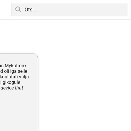
tas Mykotronx,
 oli iga selle
p kuulutati välja
Riigikogule
device that