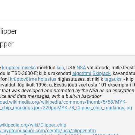
lipper
ipper
e
krüpteerimiseks
mõeldud
kiip
, USA
NSA
väljatööde, mille teos
lis TSD-3600-E; kiibis rakendati
algoritmi
Skipjack
, kavandatud
efoni
krüptovõtme
hoiustus
riigiasutuses, st riiklik
tagauks
; - kii
rvaldati lõplikult 1996. a, Eestis jõuti veel osta 101 eksemplari 
t that was developed and promoted by the NSA as an encryption 
ice and data messages, with a built-in backdoor
pload.wikimedia.org/wikipedia/commons/thumb/5/58/MYK-
r_chip_markings.jpg/220px-MYK-78_Clipper_chip_markings.jpg
.wikipedia.org/wiki/Clipper_chip
w.cryptomuseum.com/crypto/usa/clipper.htm