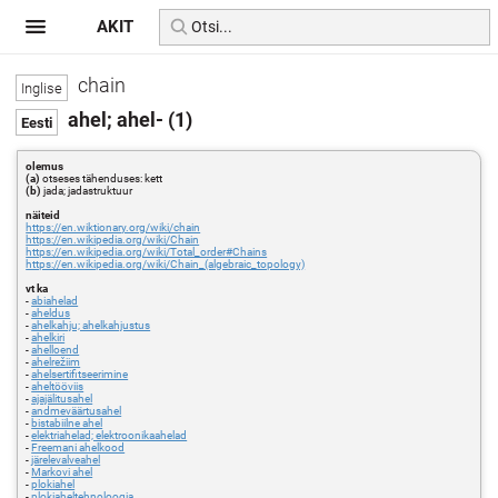
AKIT
chain
ahel; ahel- (1)
olemus
(a)
otseses tähenduses: kett
(b)
jada; jadastruktuur
näiteid
https://en.wiktionary.org/wiki/chain
https://en.wikipedia.org/wiki/Chain
https://en.wikipedia.org/wiki/Total_order#Chains
https://en.wikipedia.org/wiki/Chain_(algebraic_topology)
vt ka
-
abiahelad
-
aheldus
-
ahelkahju; ahelkahjustus
-
ahelkiri
-
ahelloend
-
ahelrežiim
-
ahelsertifitseerimine
-
aheltööviis
-
ajajälitusahel
-
andmeväärtusahel
-
bistabiilne ahel
-
elektriahelad; elektroonikaahelad
-
Freemani ahelkood
-
järelevalveahel
-
Markovi ahel
-
plokiahel
-
plokiaheltehnoloogia