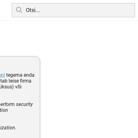
oni
tegema enda
tab teise firma
lüksus) või
 perform security
tion
nization.