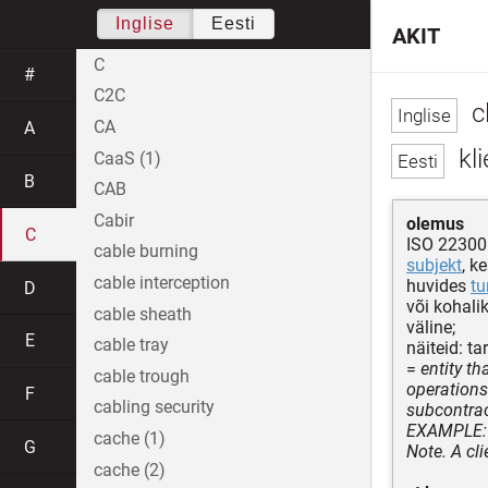
Inglise
Eesti
AKIT
C
#
C2C
cl
CA
A
kli
CaaS (1)
B
CAB
Cabir
olemus
C
ISO 22300
cable burning
subjekt
, k
cable interception
huvides
tu
D
või kohali
cable sheath
väline;
E
cable tray
näiteid: ta
=
entity th
cable trough
operations
F
cabling security
subcontrac
EXAMPLE: C
cache (1)
G
Note. A cli
cache (2)