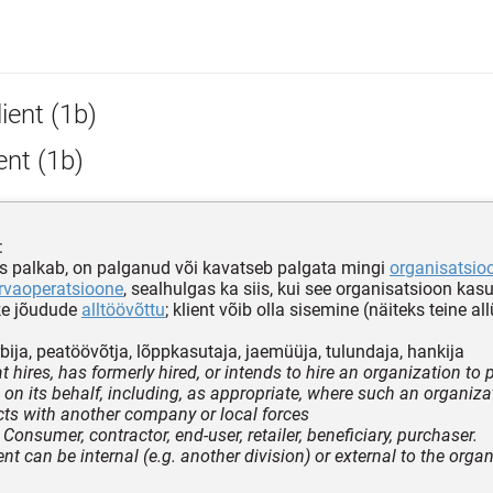
ient (1b)
ent (1b)
:
es palkab, on palganud või kavatseb palgata mingi
organisatsio
rvaoperatsioone
, sealhulgas ka siis, kui see organisatsioon kasu
ke jõudude
alltöövõttu
; klient võib olla sisemine (näiteks teine al
rbija, peatöövõtja, lõppkasutaja, jaemüüja, tulundaja, hankija
at hires, has formerly hired, or intends to hire an organization to
 on its behalf, including, as appropriate, where such an organiza
ts with another company or local forces
onsumer, contractor, end-user, retailer, beneficiary, purchaser.
ent can be internal (e.g. another division) or external to the orga