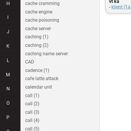
vt ka
H
cache cramming
-
klient (1a
cache engine
I
cache poisoning
cache server
J
caching (1)
caching (2)
K
caching name server
L
CAD
cadence (1)
M
cafe latte attack
calendar unit
N
call (1)
O
call (2)
call (3)
P
call (4)
call (5)