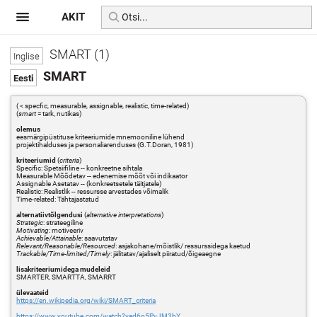
AKIT
SMART (1)
SMART
( < specfic, measurable, assignable, realistic, time-related)
(
smart
= tark, nutikas)
olemus
eesmärgipüstituse kriteeriumide mnemooniline lühend
projektihalduses ja personaliarenduses (G.T.Doran, 1981)
kriteeriumid
(
criteria
)
Specific: Spetsiifiline -- konkreetne sihtala
Measurable Mõõdetav -- edenemise mõõt või indikaator
Assignable Asetatav -- (konkreetsetele täitjatele)
Realistic: Realistlik -- ressursse arvestades võimalik
Time-related: Tähtajastatud
alternatiivtõlgendusi
(
alternative interpretations
)
Strategic
: strateegiline
Motivating
: motiveeriv
Achievable/Attainable
: saavutatav
Relevant/Reasonable/Resourced
: asjakohane/mõistlik/ ressurssidega kaetud
Trackable/Time-limited/Timely
: jälitatav/ajaliselt piiratud/õigeaegne
lisakriteeriumidega mudeleid
SMARTER, SMARTTA, SMARRT
ülevaateid
https://en.wikipedia.org/wiki/SMART_criteria
https://www.youtube.com/watch?v=d6o5PyJM3bY