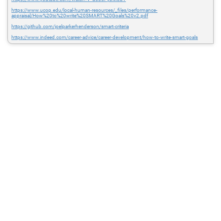
https://www.ucop.edu/local-human-resources/_files/performance-
appraisal/How%20to%20write%20SMART%20Goals%20v2.pdf
https://github.com/joelparkerhenderson/smart-criteria
https://www.indeed.com/career-advice/career-development/how-to-write-smart-goals