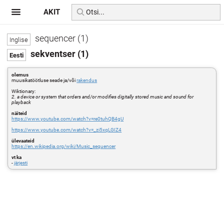
AKIT
sequencer (1)
sekventser (1)
olemus
muusikatöötluse seade ja/või
rakendus
Wiktionary:
2. a device or system that orders and/or modifies digitally stored music and sound for
playback
näiteid
https://www.youtube.com/watch?v=re0tuhQB4gU
https://www.youtube.com/watch?v=_zi5xqLGIZ4
ülevaateid
https://en.wikipedia.org/wiki/Music_sequencer
vt ka
-
järjesti