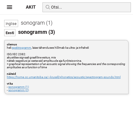
AKIT
sonogram (1)
sonogramm (3)
olemus
heli
spektrogramm
, laias tähenduses hõlmab ka ultra- ja infraheli
ISO/IEC 2382:
akustilise signaali graafiline esitus, mis
näitab sagedusi ja vastavaid amplituude aja funktsioonina.
=
graphical representation of an acoustic signal showing the frequencies and the corresponding
amplitudes as a function of time
näiteid
https://home.cc.umanitoba.ca/~krussll/phonetics/acoustic/spectrogram-sounds.html
vt ka
-
sonogramm (1)
-
sonogramm (2)