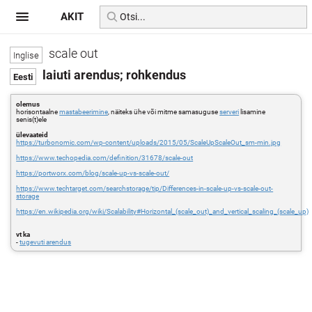
AKIT
scale out
laiuti arendus; rohkendus
olemus
horisontaalne
mastabeerimine
, näiteks ühe või mitme samasuguse
serveri
lisamine
senis(t)ele
ülevaateid
https://turbonomic.com/wp-content/uploads/2015/05/ScaleUpScaleOut_sm-min.jpg
https://www.techopedia.com/definition/31678/scale-out
https://portworx.com/blog/scale-up-vs-scale-out/
https://www.techtarget.com/searchstorage/tip/Differences-in-scale-up-vs-scale-out-
storage
https://en.wikipedia.org/wiki/Scalability#Horizontal_(scale_out)_and_vertical_scaling_(scale_up)
vt ka
-
tugevuti arendus