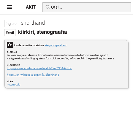
AKIT
shorthand
kiirkiri, stenograafia
Õ:
loodetavasti eristatakse
steganograafiast
olemus
liik käsitsikirja süsteeme, kõne kiireks ülesmärkimiseks diktofonide-eelsel ajastul
=
a type of handwriting system for quick recording of speech in the pre-dictaphone era
ülevaateid
https://www.youtube.com/watch?v=62l64Acfidc
https://en.wikipedia.org/wiki/Shorthand
vt ka
-
stenotaip