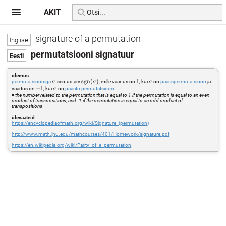
AKIT
signature of a permutation
permutatsiooni signatuur
olemus
\sigma
\mathop{\mathrm{sgn}}
sgn
(
)
1
1
\sigma
permutatsiooniga
seotud arv
, mille väärtus on
, kui
on
paarispermutatsioon
ja
σ
σ
σ
(\sigma)
-1
−
1
\sigma
väärtus on
, kui
on
paaritu permutatsioon
σ
=
the number related to the permutation that is equal to 1 if the permutation is equal to an even
product of transpositions, and -1 if the permutation is equal to an odd product of
transpositions
ülevaateid
https://encyclopediaofmath.org/wiki/Signature_(permutation)
http://www.math.jhu.edu/mathcourses/401/Homework/signature.pdf
https://en.wikipedia.org/wiki/Parity_of_a_permutation