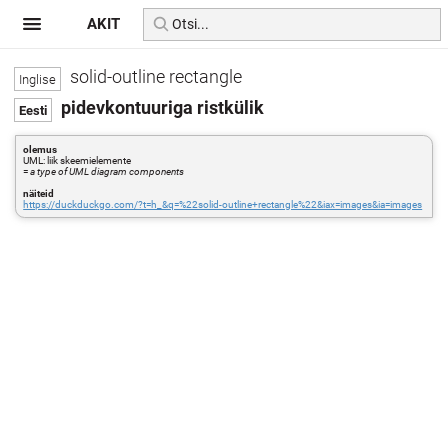
AKIT
solid-outline rectangle
pidevkontuuriga ristkülik
olemus
UML: liik skeemielemente
=
a type of UML diagram components
näiteid
https://duckduckgo.com/?t=h_&q=%22solid-outline+rectangle%22&iax=images&ia=images